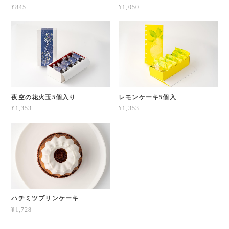
¥845
¥1,050
夜空の花火玉5個入り
レモンケーキ5個入
¥1,353
¥1,353
ハチミツプリンケーキ
¥1,728